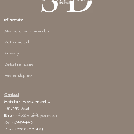
Informatie
Algemene voorwaarden
Retourbeleid
Privacy
Betaalmethodes
Verzendopties
Contact
Meindert Hobbemapad 6
4571MR Axel
Email:
info@stuffbydeems.nl
Kvk: 84314443
Btw: 233558226B01