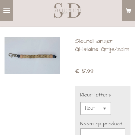
Ga
direct
naar
de
Sleutelhanger
hoofdinhoud
Ghislaine Grijs/zalm
€ 5,99
Kleur letters
Naam op product