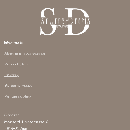
Informatie
Algemene voorwaarden
Retourbeleid
Privacy
Betaalmethodes
Verzendopties
Contact
Meindert Hobbemapad 6
4571MR Axel