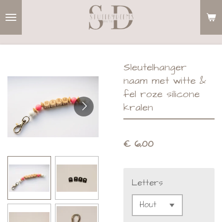
Ga
direct
naar
de
Sleutelhanger
hoofdinhoud
naam met witte &
fel roze silicone
kralen
€ 6,00
Letters