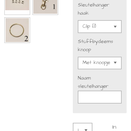
Sleutelhanger
haak
Stuffbydeems
knoop
Naam
sleutelhanger
In