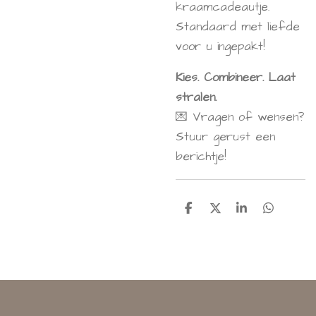
kraamcadeautje.
Standaard met liefde
voor u ingepakt!
Kies. Combineer. Laat
stralen.
💌 Vragen of wensen?
Stuur gerust een
berichtje!
D
D
S
D
e
e
h
e
l
e
a
l
e
l
r
e
n
e
n